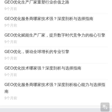
GEO优化生产厂家重塑行业价值之路
词排名提升百分比、本地流量增长率、转化率变化
9个月前
等），这些数据应真实可查，而非模糊的“效果显著”。
GEO优化服务商哪家技术强？深度剖析与选择指南
案例的相关性大于一切：
为一家高端餐厅打造的G
9个月前
EO优化策略，未必适用于一家区域性的工业设备供应
GEO优化赋能生产厂家，提升数字时代竞争力的核心引擎
商，您应重点关注服务商是否拥有与您
业务类型、目标
9个月前
市场、客户画像高度相似
的成功案例，这直接关系到他
GEO优化，驱动全球增长的专业引擎
们能否快速理解您的业务,并制定出行之有效的方案。
9个月前
对本地搜索生态的深度洞察力
GEO优化技术哪家强？深度剖析与选择指南
9个月前
精通多引擎的本地化规则：
专业服务商不仅对Goo
GEO优化服务商哪家技术强？深度剖析核心能力与选择指
gle、Bing等国际搜索引擎的本地排名算法了如指掌，
南
更能深入挖掘目标地区本土搜索引擎（如中国的百度、
9个月前
搜狗，俄罗斯的Yandex，韩国的Naver等）的独特算法
逻辑与用户偏好，这种跨平台的本地化能力,是全球化或