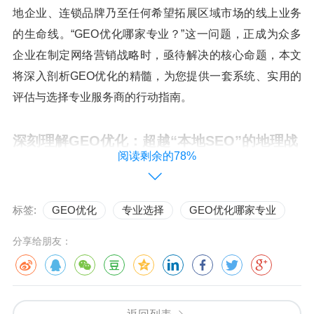
地企业、连锁品牌乃至任何希望拓展区域市场的线上业务
的生命线。“GEO优化哪家专业？”这一问题，正成为众多
企业在制定网络营销战略时，亟待解决的核心命题，本文
将深入剖析GEO优化的精髓，为您提供一套系统、实用的
评估与选择专业服务商的行动指南。
深刻理解GEO优化：超越“本地SEO”的地理战
阅读剩余的78%
略
我们必须清晰地界定GEO优化的内涵，它绝非传统本
标签:
GEO优化
专业选择
GEO优化哪家专业
地搜索引擎优化的简单延伸，而是一种更为精细和综合的
战略体系，它要求优化者不仅精通Google My Business等
分享给朋友：
基础本地化工具的建设，更要深入洞察特定地理区域用户
的搜索行为模式、语言文化偏好、消费习惯，并对区域内
的竞争格局进行全面分析，其终极目标，是系统性地提升