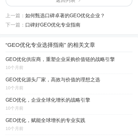
返回列表
网站在目标地理位置的搜索可见度与排名，从而精准吸引
本地流量,并将其高效转化为实实在在的客户与业绩增长。
上一篇：
如何甄选口碑卓著的GEO优化企业？
下一篇：
口碑好GEO优化专业指南
专业GEO优化服务商的核心特质
面对市场上良莠不齐的服务提供商，如何甄别真正的
“GEO优化专业选择指南” 的相关文章
专家？以下五个关键维度，是衡量一家GEO优化服务商是
GEO优化供应商，重塑企业采购价值链的战略引擎
否专业的“试金石”。
10个月前
深厚的行业经验与可验证的成功案例
GEO优化源头厂家，高效与价值的理想之选
10个月前
经验是价值的基石：
真正专业的GEO优化服务
商，其价值首先体现在丰富的实战经验上，他们不仅拥
GEO优化，企业全球化增长的战略引擎
10个月前
有优化案例的数量，更看重案例的质量与相关性，一个
值得信赖的服务商，会主动提供详尽的案例研究，清晰
GEO优化，赋能全球增长的专业实践
展示客户的行业背景、面临的挑战、所采取的优化策
10个月前
略、具体的实施步骤，以及最终可量化的成果（如关键