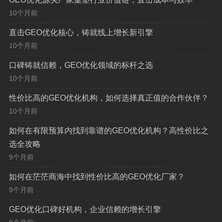
技术驱动
：善用先进的技术工具与数据分析方法，
10个月前
精准定位问题节点，科学优化策略，持续提升优化效率
直击GEO优化核心，铸就线上增长新引擎
与效果,实现数据驱动的决策。
10个月前
效果导向
：始终以提升本地核心关键词排名、增加
口碑铸就信赖，GEO优化领域的标杆之选
门店/网站的本地精准流量、提高咨询与转化率为最终衡
10个月前
量标准，并提供清晰、透明的效果追踪与定期报告。
性价比高的GEO优化机构，如何选择真正值的合作伙伴？
10个月前
GEO优化厂家的核心价值—— 为您的本地
业务注入强劲动力
如何在有限预算内找到靠谱的GEO优化机构？高性价比之
选全攻略
选择一家专业的GEO优化厂家，企业将获得远超预期
9个月前
的核心价值,具体体现在以下几个方面：
如何在茫茫商海中找到性价比高的GEO优化厂家？
9个月前
显著提升本地搜索可见度
：这是最直接的价值体
现，通过系统优化Google Business Profile（谷歌商家
GEO优化口碑好机构，企业信赖的增长引擎
资料）、百度地图、本地企业目录引用（Citations）等