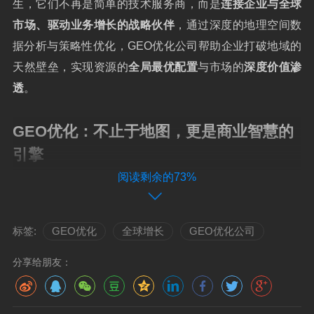
生，它们不再是简单的技术服务商，而是
连接企业与全球
市场、驱动业务增长的战略伙伴
，通过深度的地理空间数
据分析与策略性优化，GEO优化公司帮助企业打破地域的
天然壁垒，实现资源的
全局最优配置
与市场的
深度价值渗
透
。
GEO优化：不止于地图，更是商业智慧的
引擎
阅读剩余的73%
提及“GEO”，许多人或许仍停留在地图导航或位置服
务的浅层认知，现代GEO优化公司所提供的，远不止于
此，它们是
集数据科学、地理信息系统（GIS）、商业智能
标签:
GEO优化
全球增长
GEO优化公司
与市场策略于一体的复合型解决方案提供者
，其核心价值
分享给朋友：
在于，利用前沿的地理空间技术，对海量、多维的数据进
行采集、清洗、分析与可视化，将冰冷的数字转化为
充满
洞察力的地理叙事
，从而为企业的高层决策提供坚实、科