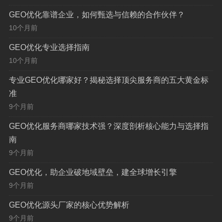
精细化客户画像与营销：
在流量红利见顶的时代，
GEO优化靠谱企业，如何甄选与信赖的合作伙伴？
“以用户为中心”
的精细化运营成为关键，GEO优化公司
10个月前
通过整合用户位置轨迹、线上行为偏好、消费习惯等数
GEO优化专业选择指南
据，构建出
高精度、立体化的动态客户画像
，企业据此
10个月前
可开展
超本地化（Hyper-localized）营销
，在合适的
专业GEO优化哪家好？揭秘选择顶尖服务商的五大黄金标
地点、通过合适的渠道、推送个性化的产品推荐与促销
准
信息，从而有效提升营销转化率与客户忠诚度，零售商
9个月前
可依据不同商圈的消费偏好调整商品组合；餐饮品牌能
GEO优化服务商哪家技术强？深度剖析核心能力与选择指
针对周边写字楼人群精准推送午餐特惠。
南
高效物流与供应链优化：
对于物流、电商及制造业
9个月前
而言，供应链效率是生命线，GEO优化技术通过分析实
GEO优化，助企业破地域壁垒，建全球增长引擎
时路况、配送路径、仓储分布及需求热力图，能够
动态
9个月前
优化运输网络与库存布局
，有效降低物流成本，缩短配
GEO优化源头厂家的核心优势解析
送时效，提升终端客户满意度，它还能帮助企业实现跨
9个月前