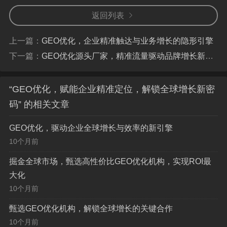
学的地基。
返回列表
(此处保留原图片)
上一篇：
GEO优化，企业精准触达与业务增长的隐形引擎
下一篇：
GEO优化源头厂家，精准流量驱动品牌增长新引擎
核心价值：为企业构建多维度的竞争壁垒
“GEO优化，赋能企业精准定位，解锁全球增长新密
GEO优化公司的价值,体现在为企业带来的从战术到战
码” 的相关文章
略的全方位赋能，具体可归纳为以下五个核心维度：
GEO优化，驱动企业全球增长与效率的新引擎
精准市场选址与扩张：
无论是开设新零售门店、设
10个月前
立区域仓储中心，还是选择新的区域市场总部，选址决
策都直接关系到投资的成败，GEO优化公司通过整合分
掘金全球市场，甄选高性价比GEO优化机构，实现ROI最
大化
析人口密度、消费层级、竞争态势、交通便利性、配套
10个月前
设施乃至区域发展规划等
多维度地理数据
，构建科学的
选址评估模型，为企业提供最优落地方案，显著降低试
甄选GEO优化机构，解锁全球增长的关键合作
错成本，最大化投资回报率。
10个月前