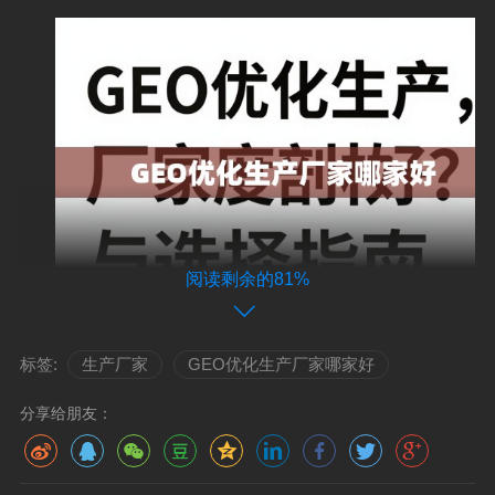
阅读剩余的81%
标签:
生产厂家
GEO优化生产厂家哪家好
GEO优化是一项高度专业化、经验驱动的服务，它需
要深厚的行业洞察、严谨的技术执行和持续的运营维护，
分享给朋友：
选择一家真正懂行、靠谱的GEO优化服务商（即您所说的
“生产厂家”），便成为成功的第一步，也是最关键的一步，