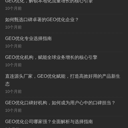
GEO优化，解锁本地化流量增长的核心引擎
细的案例复盘，请他们具体分析：针对某个客户，他们
10个月前
是如何定位核心关键词、如何进行本地化内容布局、最
如何甄选口碑卓著的GEO优化企业？
终实现了关键词排名的何种跃升、带来了多少精准流
10个月前
量，以及最重要的——这些流量转化为了多少实际业务
（如电话咨询、表单提交、到店消费），一个只谈理
GEO优化专业选择指南
论、回避数据细节的服务商，风险极高。
10个月前
【团队配置，协同作战】
：GEO优化是一个系统工
GEO优化机构，赋能全球业务增长的核心引擎
10个月前
程，绝非一人之力可完成，请了解其团队构成：是否包
含策略层面的SEO顾问、负责技术攻坚的工程师、精通
直连源头厂家，GEO优化赋能，打造高效好用的产品新生
本地化内容策划的编辑，以及负责数据监控与效果分析
态
的数据分析师？一个结构完整、分工明确的团队，是项
10个月前
目成功的组织保障。
GEO优化口碑好机构，如何成为用户心中的口碑担当？
【本地化洞察，决胜千里】
：真正的本地化专家，
10个月前
深刻理解不同地域用户的搜索习惯、文化偏好、消费心
GEO优化公司哪家强？全面解析与选择指南
理乃至区域竞争格局，同样是“小吃”，“北京”用户可能更