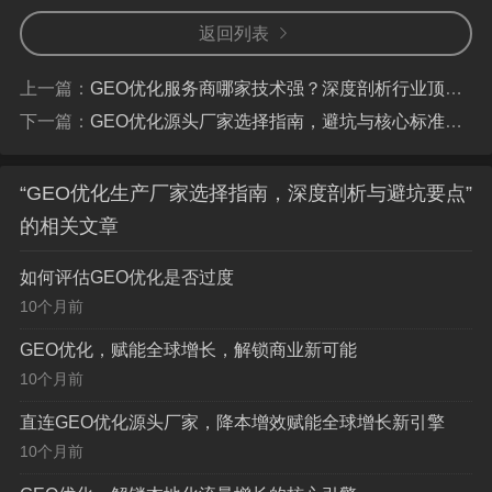
面对市场上鱼龙混杂的服务商，究竟该如何拨开迷雾，找
返回列表
到那个能为您创造价值的“最佳拍档”？本文将从**核心评判
标准、标准服务流程与关键避坑指南**三个维度，为您提供
上一篇：
GEO优化服务商哪家技术强？深度剖析行业顶尖实力与选择指南
一份详尽、务实的选择指南。
下一篇：
GEO优化源头厂家选择指南，避坑与核心标准助你找靠谱伙伴
核心评判标准：如何识别一家卓越的GEO
“GEO优化生产厂家选择指南，深度剖析与避坑要点”
优化服务商？
的相关文章
评判一家GEO优化服务商是否优秀，不能仅听其天花
如何评估GEO优化是否过度
乱坠的口头承诺，而应深入考察其“硬实力”与“软实力”的综
10个月前
合表现。
GEO优化，赋能全球增长，解锁商业新可能
10个月前
专业深度与实战经验（硬核基石）
直连GEO优化源头厂家，降本增效赋能全球增长新引擎
【案例复盘，而非案例罗列】
：优秀的服务商乐于
10个月前
展示其过往的成功案例，但更重要的是，他们能提供详